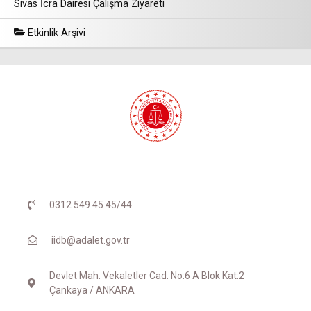
Sivas İcra Dairesi Çalışma Ziyareti
Etkinlik Arşivi
0312 549 45 45/44
iidb@adalet.gov.tr
Devlet Mah. Vekaletler Cad. No:6 A Blok Kat:2
Çankaya / ANKARA