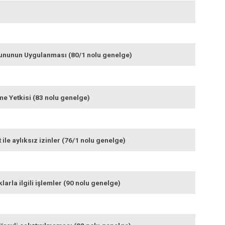
nununun Uygulanması (80/1 nolu genelge)
e Yetkisi (83 nolu genelge)
t ile aylıksız izinler (76/1 nolu genelge)
arla ilgili işlemler (90 nolu genelge)