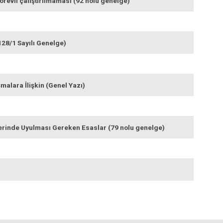
revli çalıştırılmaması (92 nolu genelge)
128/1 Sayılı Genelge)
şmalara İlişkin (Genel Yazı)
erinde Uyulması Gereken Esaslar (79 nolu genelge)