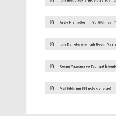
İcra müdürlüklerinde dışarıdan gö
Arşiv Hizmetlerinin Yürütülmesi (
İcra Daireleriyle İlgili Resmi Yazı
Resmi Yazışma ve Tebligat İşleml
Mal Bildirimi (88 nolu genelge)