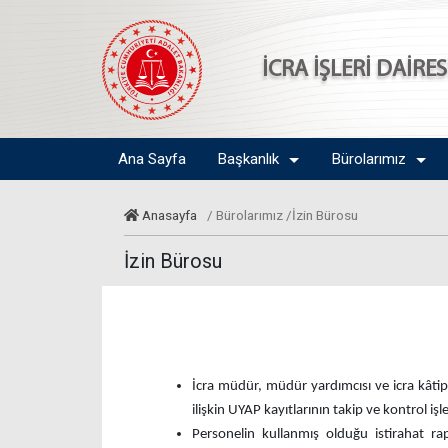
İCRA İŞLERİ DAİRE
Ana Sayfa
Başkanlık
Bürolarımız
Anasayfa
/ Bürolarımız /İzin Bürosu
İzin Bürosu
İcra müdür, müdür yardımcısı ve icra kâtiple
ilişkin UYAP kayıtlarının takip ve kontrol i
Personelin kullanmış olduğu istirahat rapo