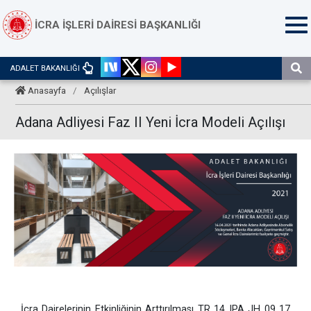
İCRA İŞLERİ DAİRESİ BAŞKANLIĞI
ADALET BAKANLIĞI
Anasayfa
/
Açılışlar
Adana Adliyesi Faz II Yeni İcra Modeli Açılışı
İcra Dairelerinin Etkinliğinin Arttırılması TR 14 IPA JH 09 17