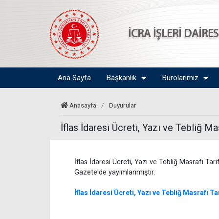
İCRA İŞLERİ DAİRE
Ana Sayfa
Başkanlık
Bürolarımız
Anasayfa
/
Duyurular
İflas İdaresi Ücreti, Yazı ve Tebliğ M
İflas İdaresi Ücreti, Yazı ve Tebliğ Masrafı Tar
Gazete'de yayımlanmıştır.
İflas İdaresi Ücreti, Yazı ve Tebliğ Masrafı T