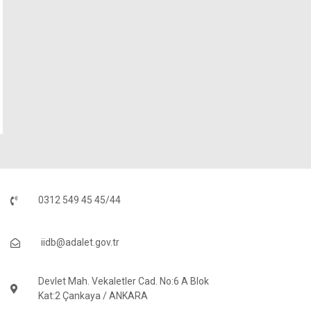
0312 549 45 45/44
iidb@adalet.gov.tr
Devlet Mah. Vekaletler Cad. No:6 A Blok
Kat:2 Çankaya / ANKARA