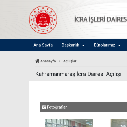
İCRA İŞLERİ DAİRE
Ana Sayfa
Başkanlık
Bürolarımız
Anasayfa
/
Açılışlar
Kahramanmaraş İcra Dairesi Açılışı
Fotoğraflar