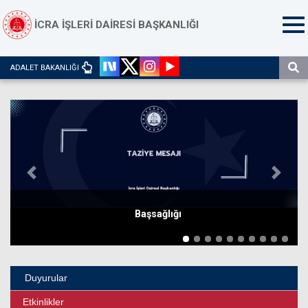
İCRA İŞLERİ DAİRESİ BAŞKANLIĞI
ADALET BAKANLIĞI
Previous
Next
Başsağlığı
Duyurular
Etkinlikler