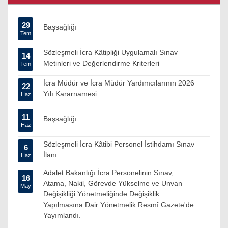
29
Başsağlığı
Tem
Sözleşmeli İcra Kâtipliği Uygulamalı Sınav
14
Metinleri ve Değerlendirme Kriterleri
Tem
İcra Müdür ve İcra Müdür Yardımcılarının 2026
22
Yılı Kararnamesi
Haz
11
Başsağlığı
Haz
Sözleşmeli İcra Kâtibi Personel İstihdamı Sınav
6
İlanı
Haz
Adalet Bakanlığı İcra Personelinin Sınav,
16
Atama, Nakil, Görevde Yükselme ve Unvan
May
Değişikliği Yönetmeliğinde Değişiklik
Yapılmasına Dair Yönetmelik Resmî Gazete'de
Yayımlandı.