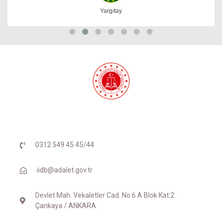
Yargıtay
0312 549 45 45/44
iidb@adalet.gov.tr
Devlet Mah. Vekaletler Cad. No:6 A Blok Kat:2
Çankaya / ANKARA