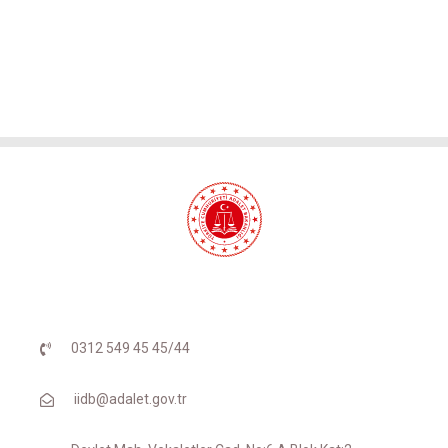
0312 549 45 45/44
iidb@adalet.gov.tr