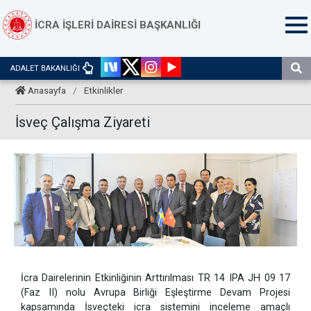
İCRA İŞLERİ DAİRESİ BAŞKANLIĞI
ADALET BAKANLIĞI
Anasayfa
/
Etkinlikler
İsveç Çalışma Ziyareti
İcra Dairelerinin Etkinliğinin Arttırılması TR 14 IPA JH 09 17
(Faz II) nolu Avrupa Birliği Eşleştirme Devam Projesi
kapsamında İsveçteki icra sistemini inceleme amaçlı